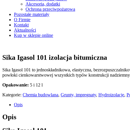
Akcesoria, dodatki
Ochrona przeciwpożarowa
Pozostałe materiały
O Firmie
Kontakt
Aktualności
Kup w sklepie online
Sika Igasol 101 izolacja bitumiczna
Sika Igasol 101 to jednoskładnikowa, elastyczna, bezrozpuszczaln
powłoki cienkowarstwowej wszystkich typów konstrukcji nadziemnych
Opakowanie:
5 i 12 l
Kategorie:
Chemia budowlana
,
Grunty, impregnaty
,
Hydroizolacje
,
P
Opis
Opis