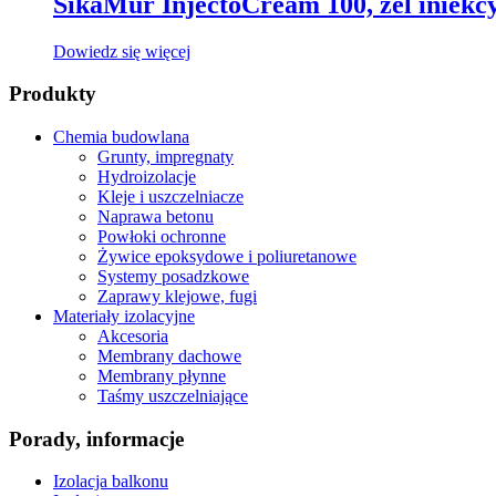
SikaMur InjectoCream 100, żel iniekc
Dowiedz się więcej
Produkty
Chemia budowlana
Grunty, impregnaty
Hydroizolacje
Kleje i uszczelniacze
Naprawa betonu
Powłoki ochronne
Żywice epoksydowe i poliuretanowe
Systemy posadzkowe
Zaprawy klejowe, fugi
Materiały izolacyjne
Akcesoria
Membrany dachowe
Membrany płynne
Taśmy uszczelniające
Porady, informacje
Izolacja balkonu