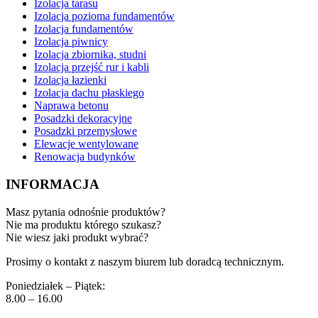
Izolacja tarasu
Izolacja pozioma fundamentów
Izolacja fundamentów
Izolacja piwnicy
Izolacja zbiornika, studni
Izolacja przejść rur i kabli
Izolacja łazienki
Izolacja dachu płaskiego
Naprawa betonu
Posadzki dekoracyjne
Posadzki przemysłowe
Elewacje wentylowane
Renowacja budynków
INFORMACJA
Masz pytania odnośnie produktów?
Nie ma produktu którego szukasz?
Nie wiesz jaki produkt wybrać?
Prosimy o kontakt z naszym biurem lub doradcą technicznym.
Poniedziałek – Piątek:
8.00 – 16.00