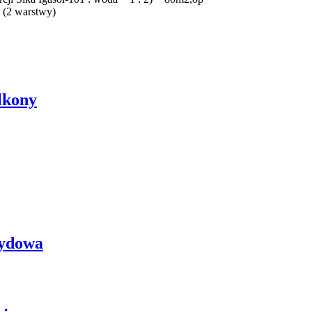
 (2 warstwy)
alkony
sydowa