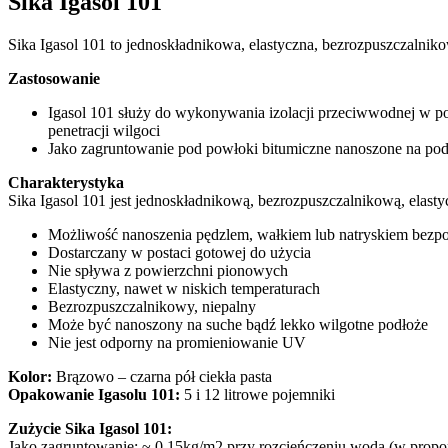
Sika Igasol 101
Sika Igasol 101 to jednoskładnikowa, elastyczna, bezrozpuszczaln
Zastosowanie
Igasol 101 służy do wykonywania izolacji przeciwwodnej w po
penetracji wilgoci
Jako zagruntowanie pod powłoki bitumiczne nanoszone na pod
Charakterystyka
Sika Igasol 101 jest jednoskładnikową, bezrozpuszczalnikową, elast
Możliwość nanoszenia pędzlem, wałkiem lub natryskiem bezp
Dostarczany w postaci gotowej do użycia
Nie spływa z powierzchni pionowych
Elastyczny, nawet w niskich temperaturach
Bezrozpuszczalnikowy, niepalny
Może być nanoszony na suche bądź lekko wilgotne podłoże
Nie jest odporny na promieniowanie UV
Kolor:
Brązowo – czarna pół ciekła pasta
Opakowanie Igasolu 101:
5 i 12 litrowe pojemniki
Zużycie Sika Igasol 101:
Jako zagruntowanie: ~ 0,15kg/m2 przy rozcieńczeniu wodą (w proporc