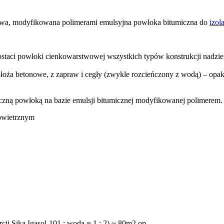
ikowa, modyfikowana polimerami emulsyjna powłoka bitumiczna do
izol
staci powłoki cienkowarstwowej wszystkich typów konstrukcji nadzie
łoża betonowe, z zapraw i cegły (zwykle rozcieńczony z wodą) – opa
yczną powłoką na bazie emulsji bitumicznej modyfikowanej polimerem.
owietrznym
ji Sika Igasol-101 : woda = 1 : 2) ~ 80m2,op