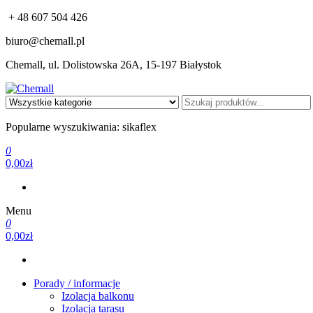
+ 48 607 504 426
biuro@chemall.pl
Chemall, ul. Dolistowska 26A, 15-197 Białystok
Chemall
Profesjonalna chemia budowlana: Sika, Bostik, Alchimika, MC-Bau
Popularne wyszukiwania: sikaflex
0
0,00zł
Menu
0
0,00zł
Porady / informacje
Izolacja balkonu
Izolacja tarasu