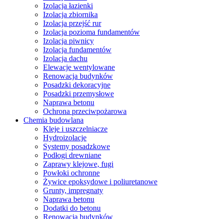
Izolacja łazienki
Izolacja zbiornika
Izolacja przejść rur
Izolacja pozioma fundamentów
Izolacja piwnicy
Izolacja fundamentów
Izolacja dachu
Elewacje wentylowane
Renowacja budynków
Posadzki dekoracyjne
Posadzki przemysłowe
Naprawa betonu
Ochrona przeciwpożarowa
Chemia budowlana
Kleje i uszczelniacze
Hydroizolacje
Systemy posadzkowe
Podłogi drewniane
Zaprawy klejowe, fugi
Powłoki ochronne
Żywice epoksydowe i poliuretanowe
Grunty, impregnaty
Naprawa betonu
Dodatki do betonu
Renowacja budynków