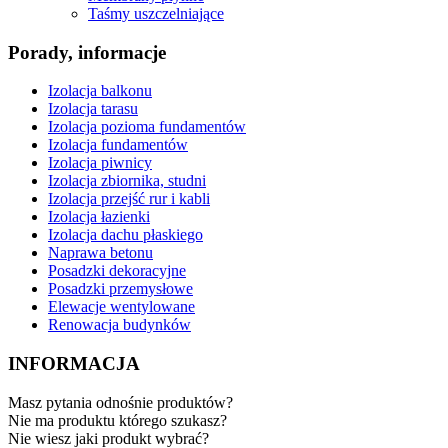
Taśmy uszczelniające
Porady, informacje
Izolacja balkonu
Izolacja tarasu
Izolacja pozioma fundamentów
Izolacja fundamentów
Izolacja piwnicy
Izolacja zbiornika, studni
Izolacja przejść rur i kabli
Izolacja łazienki
Izolacja dachu płaskiego
Naprawa betonu
Posadzki dekoracyjne
Posadzki przemysłowe
Elewacje wentylowane
Renowacja budynków
INFORMACJA
Masz pytania odnośnie produktów?
Nie ma produktu którego szukasz?
Nie wiesz jaki produkt wybrać?