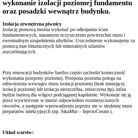
wykonanie izolacji poziomej fundamentu
oraz posadzki wewnątrz budynku.
Izolacja zewnętrzna piwnicy
Izolację pionową można wykonać po odkopaniu ścian
fundamentowych, starannym oczyszczeniu powierzchni muru i
ewentualnym uzupełnieniu ubytków. Uszczelnienie wykonujemy za
pomocą mas bitumicznych lub mineralnych szlamów
uszczelniających.
Przy renowacji budynków bardzo często zachodzi konieczność
wykonania przepony poziomej. Przepona pozioma polega na
odtworzeniu wewnątrz muru izolacji poziomej (brak istniejącej
izolacji poziomej lub izolacja nieszczelna, zniszczona itp), która
będzie barierą dla wilgoci podciąganej kapilarnie. Wykonuje się ją
przez wywiercenie w murze odpowiednio rozmieszczonych
otworów, a następnie wprowadzeniu poprzez nie w strukturę muru
preparatów iniekcyjnych (np. SikaMur – InjectoCream ).
Układ warstw: