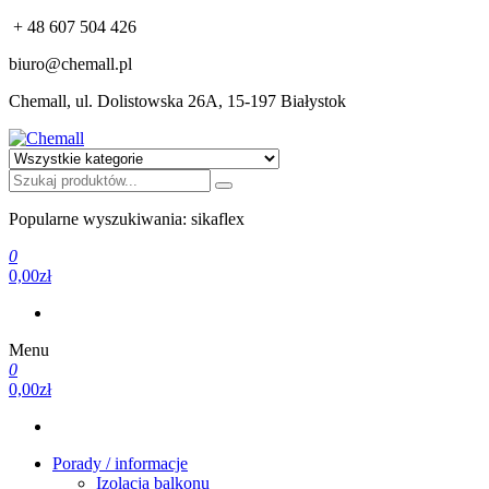
+ 48 607 504 426
biuro@chemall.pl
Chemall, ul. Dolistowska 26A, 15-197 Białystok
Chemall
Profesjonalna chemia budowlana: Sika, Bostik, Alchimika, MC-
Bauchemie
Popularne wyszukiwania: sikaflex
0
0,00zł
Menu
0
0,00zł
Porady / informacje
Izolacja balkonu