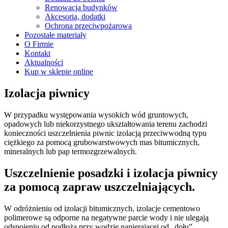
Renowacja budynków
Akcesoria, dodatki
Ochrona przeciwpożarowa
Pozostałe materiały
O Firmie
Kontakt
Aktualności
Kup w sklepie online
Izolacja piwnicy
W przypadku występowania wysokich wód gruntowych,
opadowych lub niekorzystnego ukształtowania terenu zachodzi
konieczności uszczelnienia piwnic izolacją przeciwwodną typu
ciężkiego za pomocą grubowarstwowych mas bitumicznych,
mineralnych lub pap termozgrzewalnych.
Uszczelnienie posadzki i izolacja piwnicy
za pomocą zapraw uszczelniających.
W odróżnieniu od izolacji bitumicznych, izolacje cementowo
polimerowe są odporne na negatywne parcie wody i nie ulegają
odspojeniu od podłoża przy wodzie napierającej od „dołu”.