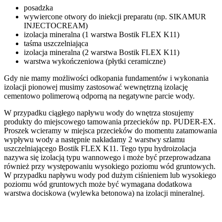
posadzka
wywiercone otwory do iniekcji preparatu (np. SIKAMUR
INJECTOCREAM)
izolacja mineralna (1 warstwa Bostik FLEX K11)
taśma uszczelniająca
izolacja mineralna (2 warstwa Bostik FLEX K11)
warstwa wykończeniowa (płytki ceramiczne)
Gdy nie mamy możliwości odkopania fundamentów i wykonania
izolacji pionowej musimy zastosować wewnętrzną izolację
cementowo polimerową odporną na negatywne parcie wody.
W przypadku ciągłego napływu wody do wnętrza stosujemy
produkty do miejscowego tamowania przecieków np. PUDER-EX.
Proszek wcieramy w miejsca przecieków do momentu zatamowania
wypływu wody a następnie nakładamy 2 warstwy szlamu
uszczelniającego Bostik FLEX K11. Tego typu hydroizolacja
nazywa się izolacją typu wannowego i może być przeprowadzana
również przy występowaniu wysokiego poziomu wód gruntowych.
W przypadku napływu wody pod dużym ciśnieniem lub wysokiego
poziomu wód gruntowych może być wymagana dodatkowa
warstwa dociskowa (wylewka betonowa) na izolacji mineralnej.