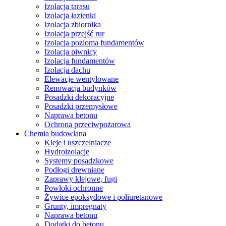
Izolacja tarasu
Izolacja łazienki
Izolacja zbiornika
Izolacja przejść rur
Izolacja pozioma fundamentów
Izolacja piwnicy
Izolacja fundamentów
Izolacja dachu
Elewacje wentylowane
Renowacja budynków
Posadzki dekoracyjne
Posadzki przemysłowe
Naprawa betonu
Ochrona przeciwpożarowa
Chemia budowlana
Kleje i uszczelniacze
Hydroizolacje
Systemy posadzkowe
Podłogi drewniane
Zaprawy klejowe, fugi
Powłoki ochronne
Żywice epoksydowe i poliuretanowe
Grunty, impregnaty
Naprawa betonu
Dodatki do betonu