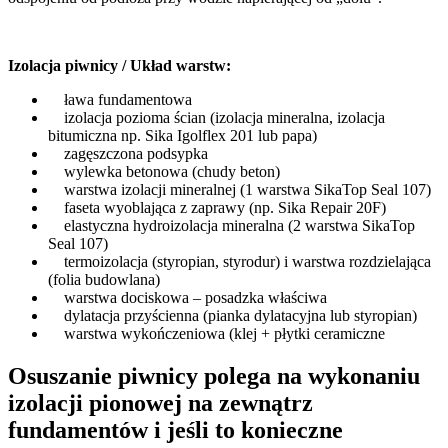
Izolacja piwnicy / Układ warstw:
ława fundamentowa
izolacja pozioma ścian (izolacja mineralna, izolacja
bitumiczna np. Sika Igolflex 201 lub papa)
zagęszczona podsypka
wylewka betonowa (chudy beton)
warstwa izolacji mineralnej (1 warstwa SikaTop Seal 107)
faseta wyoblająca z zaprawy (np. Sika Repair 20F)
elastyczna hydroizolacja mineralna (2 warstwa SikaTop
Seal 107)
termoizolacja (styropian, styrodur) i warstwa rozdzielająca
(folia budowlana)
warstwa dociskowa – posadzka właściwa
dylatacja przyścienna (pianka dylatacyjna lub styropian)
warstwa wykończeniowa (klej + płytki ceramiczne
Osuszanie piwnicy polega na wykonaniu
izolacji pionowej na zewnątrz
fundamentów i jeśli to konieczne