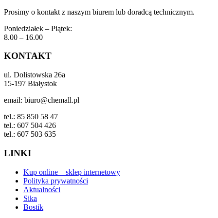
Prosimy o kontakt z naszym biurem lub doradcą technicznym.
Poniedziałek – Piątek:
8.00 – 16.00
KONTAKT
ul. Dolistowska 26a
15-197 Białystok
email: biuro@chemall.pl
tel.: 85 850 58 47
tel.: 607 504 426
tel.: 607 503 635
LINKI
Kup online – sklep internetowy
Polityka prywatności
Aktualności
Sika
Bostik