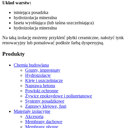
Układ warstw:
istniejąca posadzka
hydroizolacja mineralna
faseta wyoblająca (lub taśma uszczelniająca)
hydroizolacja mineralna
Na taką izolację możemy przykleić płytki ceramiczne, nałożyć tynk
renowacyjny lub pomalować podłoże farbą dyspersyjną.
Produkty
Chemia budowlana
Grunty, impregnaty
Hydroizolacje
Kleje i uszczelniacze
Naprawa betonu
Powłoki ochronne
Żywice epoksydowe i poliuretanowe
Systemy posadzkowe
Zaprawy klejowe, fugi
Materiały izolacyjne
Akcesoria
Membrany dachowe
Membrany płynne