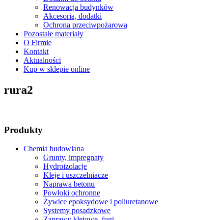
Renowacja budynków
Akcesoria, dodatki
Ochrona przeciwpożarowa
Pozostałe materiały
O Firmie
Kontakt
Aktualności
Kup w sklepie online
rura2
Produkty
Chemia budowlana
Grunty, impregnaty
Hydroizolacje
Kleje i uszczelniacze
Naprawa betonu
Powłoki ochronne
Żywice epoksydowe i poliuretanowe
Systemy posadzkowe
Zaprawy klejowe, fugi