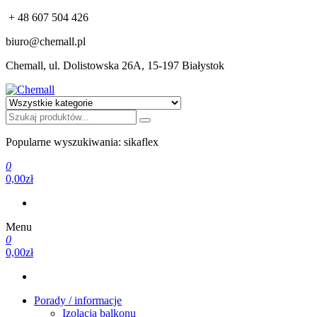
+ 48 607 504 426
biuro@chemall.pl
Chemall, ul. Dolistowska 26A, 15-197 Białystok
Chemall
Profesjonalna chemia budowlana: Sika, Bostik, Alchimika, MC-
Bauchemie
Popularne wyszukiwania: sikaflex
0
0,00zł
Menu
0
0,00zł
Porady / informacje
Izolacja balkonu