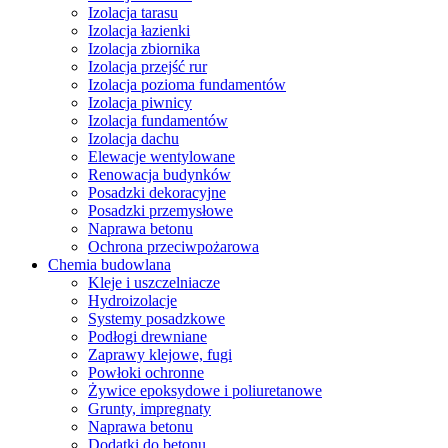
Izolacja tarasu
Izolacja łazienki
Izolacja zbiornika
Izolacja przejść rur
Izolacja pozioma fundamentów
Izolacja piwnicy
Izolacja fundamentów
Izolacja dachu
Elewacje wentylowane
Renowacja budynków
Posadzki dekoracyjne
Posadzki przemysłowe
Naprawa betonu
Ochrona przeciwpożarowa
Chemia budowlana
Kleje i uszczelniacze
Hydroizolacje
Systemy posadzkowe
Podłogi drewniane
Zaprawy klejowe, fugi
Powłoki ochronne
Żywice epoksydowe i poliuretanowe
Grunty, impregnaty
Naprawa betonu
Dodatki do betonu