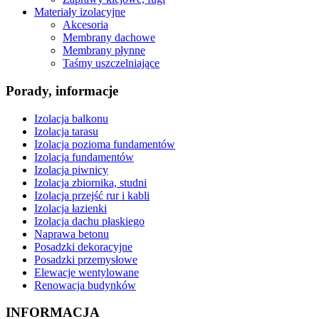
Materiały izolacyjne
Akcesoria
Membrany dachowe
Membrany płynne
Taśmy uszczelniające
Porady, informacje
Izolacja balkonu
Izolacja tarasu
Izolacja pozioma fundamentów
Izolacja fundamentów
Izolacja piwnicy
Izolacja zbiornika, studni
Izolacja przejść rur i kabli
Izolacja łazienki
Izolacja dachu płaskiego
Naprawa betonu
Posadzki dekoracyjne
Posadzki przemysłowe
Elewacje wentylowane
Renowacja budynków
INFORMACJA